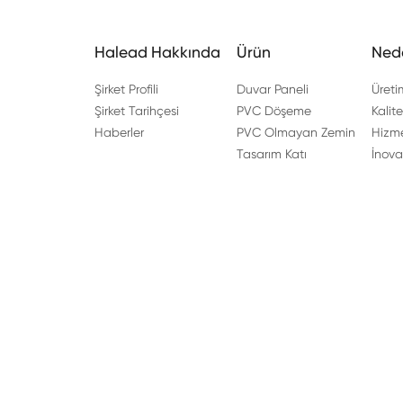
Halead Hakkında
Ürün
Nede
Şirket Profili
Duvar Paneli
Üreti
Şirket Tarihçesi
PVC Döşeme
Kalite
Haberler
PVC Olmayan Zemin
Hizme
Tasarım Katı
İnov
Adres: No.96 Haishi Yolu, Jianshan Yeni Bölgesi, Hainin
Telif Hakkı © 2024 Zhejiang Halead döşeme Co, Ltd