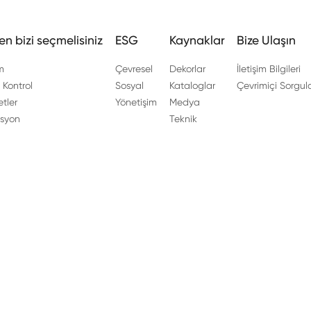
n bizi seçmelisiniz
ESG
Kaynaklar
Bize Ulaşın
m
Çevresel
Dekorlar
İletişim Bilgileri
 Kontrol
Sosyal
Kataloglar
Çevrimiçi Sorgu
tler
Yönetişim
Medya
asyon
Teknik
g şehri, Zhejiang Eyaleti Çin