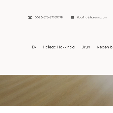

0086-573-87760778

flooring@halead.com
Ev
Halead Hakkında
Ürün
Neden biz
Dekorlar
Ev
Kaynaklar