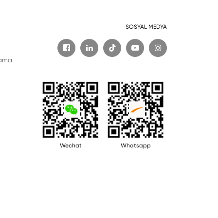
SOSYAL MEDYA

lama
Wechat
Whatsapp
Teknik destek: